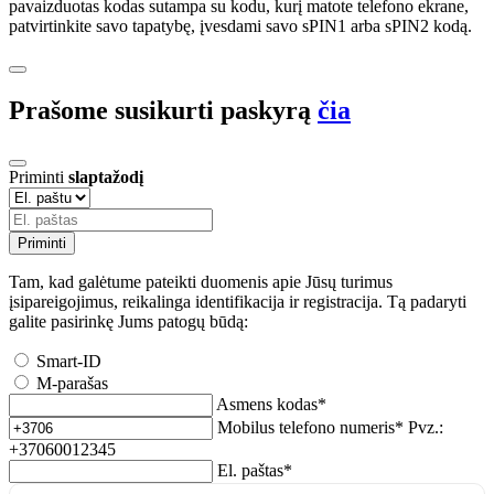
pavaizduotas kodas sutampa su kodu, kurį matote telefono ekrane,
patvirtinkite savo tapatybę, įvesdami savo sPIN1 arba sPIN2 kodą.
Prašome susikurti paskyrą
čia
Priminti
slaptažodį
Priminti
Tam, kad galėtume pateikti duomenis apie Jūsų turimus
įsipareigojimus, reikalinga identifikacija ir registracija. Tą padaryti
galite pasirinkę Jums patogų būdą:
Smart-ID
M-parašas
Asmens kodas*
Mobilus telefono numeris*
Pvz.:
+37060012345
El. paštas*