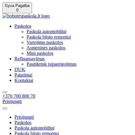
Gyva Pagalba
0
Paskolos
Paskola automobiliui
Paskola būsto remontui
Vartojimo paskolos
Asmeninės paskolos
Mini paskolos
Refinansavimas
Pasitikrink įsipareigojimus
DUK
Patarimai
Kontaktai
+370 700 800 70
Prisijungti
Prisijungti
Paskolos
Paskola automobiliui
Paskola būsto remontui