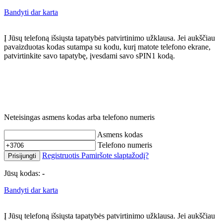
Bandyti dar karta
Į Jūsų telefoną išsiųsta tapatybės patvirtinimo užklausa. Jei aukščiau
pavaizduotas kodas sutampa su kodu, kurį matote telefono ekrane,
patvirtinkite savo tapatybę, įvesdami savo sPIN1 kodą.
Neteisingas asmens kodas arba telefono numeris
Asmens kodas
Telefono numeris
Registruotis
Pamiršote slaptažodį?
Prisijungti
Jūsų kodas:
-
Bandyti dar karta
Į Jūsų telefoną išsiųsta tapatybės patvirtinimo užklausa. Jei aukščiau