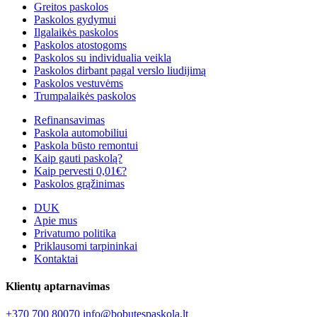
Greitos paskolos
Paskolos gydymui
Ilgalaikės paskolos
Paskolos atostogoms
Paskolos su individualia veikla
Paskolos dirbant pagal verslo liudijimą
Paskolos vestuvėms
Trumpalaikės paskolos
Refinansavimas
Paskola automobiliui
Paskola būsto remontui
Kaip gauti paskolą?
Kaip pervesti 0,01€?
Paskolos grąžinimas
DUK
Apie mus
Privatumo politika
Priklausomi tarpininkai
Kontaktai
Klientų aptarnavimas
+370 700 80070
info@bobutespaskola.lt