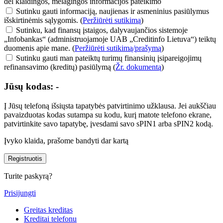
dėl klaidingos, melagingos informacijos pateikimo
Sutinku gauti informaciją, naujienas ir asmeninius pasiūlymus
išskirtinėmis sąlygomis.
(
Peržiūrėti sutikimą
)
Sutinku, kad finansų įstaigos, dalyvaujančios sistemoje
„Infobankas“ (administruojamoje UAB „Creditinfo Lietuva“) teiktų
duomenis apie mane.
(
Peržiūrėti sutikimą/prašymą
)
Sutinku gauti man pateiktų turimų finansinių įsipareigojimų
refinansavimo (kreditų) pasiūlymą
(
Žr. dokumentą
)
Jūsų kodas:
-
Į Jūsų telefoną išsiųsta tapatybės patvirtinimo užklausa. Jei aukščiau
pavaizduotas kodas sutampa su kodu, kurį matote telefono ekrane,
patvirtinkite savo tapatybę, įvesdami savo sPIN1 arba sPIN2 kodą.
Įvyko klaida, prašome bandyti dar kartą
Registruotis
Turite paskyrą?
Prisijungti
Greitas kreditas
Kreditai telefonu