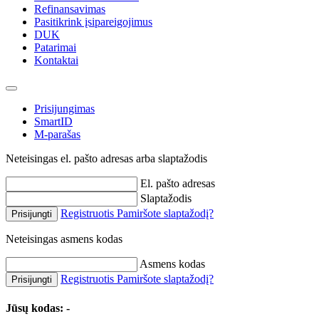
Refinansavimas
Pasitikrink įsipareigojimus
DUK
Patarimai
Kontaktai
Prisijungimas
SmartID
M-parašas
Neteisingas el. pašto adresas arba slaptažodis
El. pašto adresas
Slaptažodis
Registruotis
Pamiršote slaptažodį?
Prisijungti
Neteisingas asmens kodas
Asmens kodas
Registruotis
Pamiršote slaptažodį?
Prisijungti
Jūsų kodas:
-