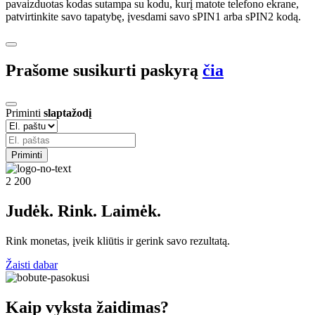
pavaizduotas kodas sutampa su kodu, kurį matote telefono ekrane,
patvirtinkite savo tapatybę, įvesdami savo sPIN1 arba sPIN2 kodą.
Prašome susikurti paskyrą
čia
Priminti
slaptažodį
Priminti
2 200
Judėk. Rink.
Laimėk.
Rink monetas, įveik kliūtis ir gerink savo rezultatą.
Žaisti dabar
Kaip vyksta žaidimas?