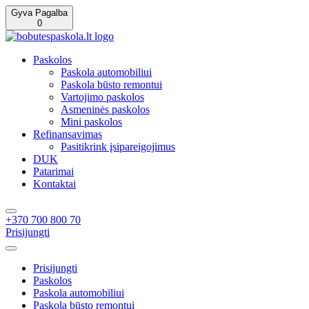
Gyva Pagalba
0
Paskolos
Paskola automobiliui
Paskola būsto remontui
Vartojimo paskolos
Asmeninės paskolos
Mini paskolos
Refinansavimas
Pasitikrink įsipareigojimus
DUK
Patarimai
Kontaktai
+370 700 800 70
Prisijungti
Prisijungti
Paskolos
Paskola automobiliui
Paskola būsto remontui