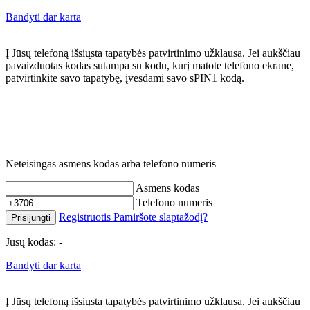
Bandyti dar karta
Į Jūsų telefoną išsiųsta tapatybės patvirtinimo užklausa. Jei aukščiau
pavaizduotas kodas sutampa su kodu, kurį matote telefono ekrane,
patvirtinkite savo tapatybę, įvesdami savo sPIN1 kodą.
Neteisingas asmens kodas arba telefono numeris
Asmens kodas
Telefono numeris
Registruotis
Pamiršote slaptažodį?
Prisijungti
Jūsų kodas:
-
Bandyti dar karta
Į Jūsų telefoną išsiųsta tapatybės patvirtinimo užklausa. Jei aukščiau