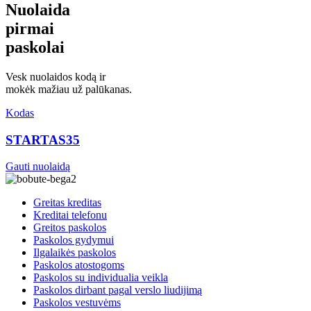
Nuolaida
pirmai
paskolai
Vesk nuolaidos kodą ir
mokėk mažiau už palūkanas.
Kodas
STARTAS35
Gauti nuolaidą
Greitas kreditas
Kreditai telefonu
Greitos paskolos
Paskolos gydymui
Ilgalaikės paskolos
Paskolos atostogoms
Paskolos su individualia veikla
Paskolos dirbant pagal verslo liudijimą
Paskolos vestuvėms