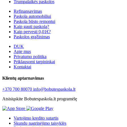
Trumpalaikės paskolos
Refinansavimas
Paskola automobiliui
Paskola būsto remontui
Kaip gauti paskolą?
Kaip pervesti 0,01€?
Paskolos grąžinimas
DUK
Apie mus
Privatumo politika
Priklausomi tarpininkai
Kontaktai
Klientų aptarnavimas
+370 700 80070
info@bobutespaskola.lt
Atsisiųskite Bobutespaskola.lt programėlę
Vartojimo kredito sutartis
Skundų nagrinėjimo taisyklės