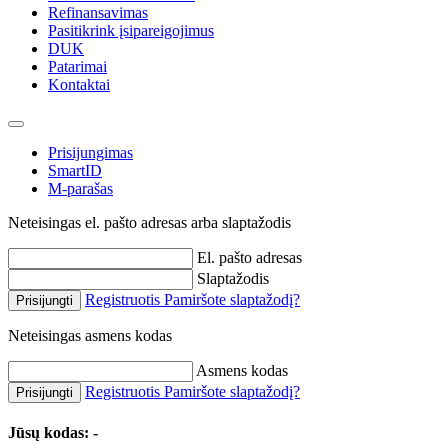
Refinansavimas
Pasitikrink įsipareigojimus
DUK
Patarimai
Kontaktai
Prisijungimas
SmartID
M-parašas
Neteisingas el. pašto adresas arba slaptažodis
El. pašto adresas
Slaptažodis
Registruotis
Pamiršote slaptažodį?
Prisijungti
Neteisingas asmens kodas
Asmens kodas
Registruotis
Pamiršote slaptažodį?
Prisijungti
Jūsų kodas:
-